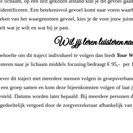
je lichaam, op een zelf gekozen afstand kun je dit gevoel gaa
 identificeren. Een betekenisvol gevoel komt naar voren waarb
eken van het waargenomen gevoel, kies je de voor jouw juiste
elt wat je wilt en wat bij je past.
Wil jij leren luisteren na
ehoefte om dit traject individueel te volgen dan biedt
Your W
isteren naar je lichaam middels focusing bedraagt € 95,-
per 
liever dit traject met meerdere mensen volgen in groepsverban
f een groep samen en kom deze bijeenkomsten volgen of laat je
steld. Datums worden later bepaald. Bij meerdere personen du
gedeeltelijk vergoed door de zorgverzekeraar afhankelijk van 