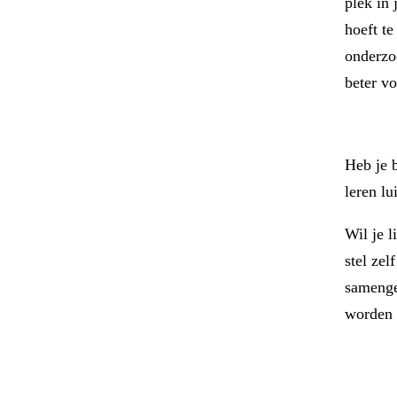
plek in 
hoeft te
onderzo
beter vo
Heb je b
leren lu
Wil je 
stel zel
samenge
worden 