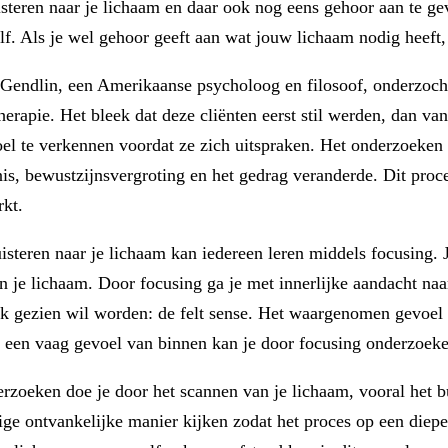
isteren naar je lichaam en daar ook nog eens gehoor aan te gev
elf. Als je wel gehoor geeft aan wat jouw lichaam nodig heeft,
Gendlin, een Amerikaanse psycholoog en filosoof, onderzoch
herapie. Het bleek dat deze cliënten eerst stil werden, dan v
oel te verkennen voordat ze zich uitspraken. Het onderzoeken 
is, bewustzijnsvergroting en het gedrag veranderde. Dit proce
rkt.
uisteren naar je lichaam kan iedereen leren middels focusing.
n je lichaam. Door focusing ga je met innerlijke aandacht naar
jk gezien wil worden: de felt sense. Het waargenomen gevoel v
 een vaag gevoel van binnen kan je door focusing onderzoek
rzoeken doe je door het scannen van je lichaam, vooral het bu
tige ontvankelijke manier kijken zodat het proces op een diep