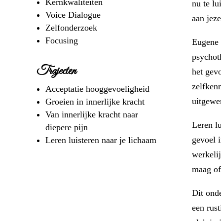
Kernkwaliteiten
nu te lu
Voice Dialogue
aan jez
Zelfonderzoek
Focusing
Eugene 
psychot
Trajecten
het gev
zelfkenn
Acceptatie hooggevoeligheid
uitgewe
Groeien in innerlijke kracht
Van innerlijke kracht naar
Leren l
diepere pijn
gevoel i
Leren luisteren naar je lichaam
werkeli
maag of
Dit onde
een rus